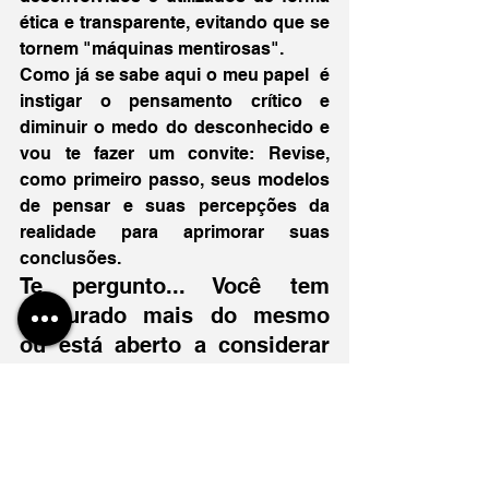
ética e transparente, evitando que se 
tornem "máquinas mentirosas".
Como já se sabe aqui o meu papel  é 
instigar o pensamento crítico e 
diminuir o medo do desconhecido e 
vou te fazer um convite: Revise, 
como primeiro passo, seus modelos 
de pensar e suas percepções da 
realidade para aprimorar suas 
conclusões.
Te pergunto... Você tem 
procurado mais do mesmo 
ou está aberto a considerar 
atualizações e diversidade?
Melhorar o modelo do pensamento 
humano pode ser a única garantia de 
que as máquinas tenham modelos 
aprimorados e não mentirosos.