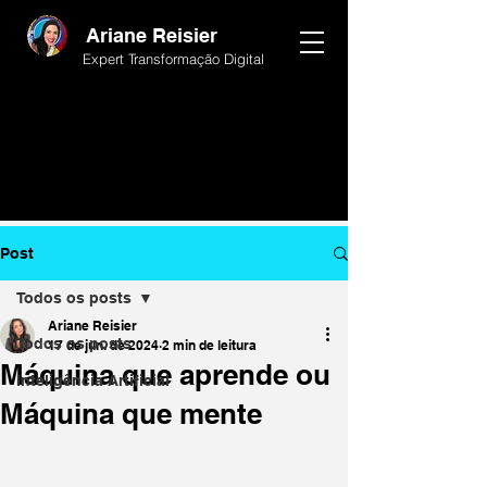
Ariane Reisier
Expert Transformação Digital
Post
Todos os posts
Ariane Reisier
Todos os posts
17 de jun. de 2024
2 min de leitura
Máquina que aprende ou
Inteligência Artificial
Máquina que mente