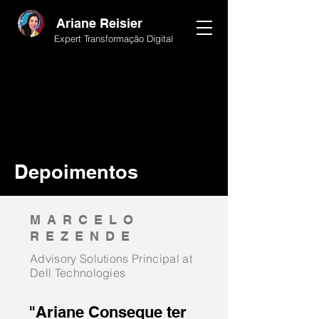
Ariane Reisier
Expert Transformação Digital
Depoimentos
MARCELO
REZENDE
Advisory Solutions Principal at
Dell
Technologies
"Ariane Consegue ter