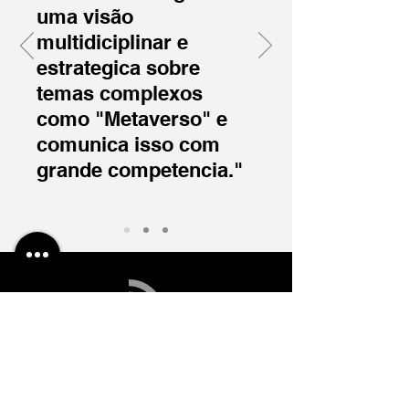
uma visão
multidiciplinar e
estrategica sobre
temas complexos
como "Metaverso" e
comunica isso com
grande competencia."
arianereisier@gmail.com
(11) 99525-0343
Politica de Privacidade
©2023 por Ariane Reisier