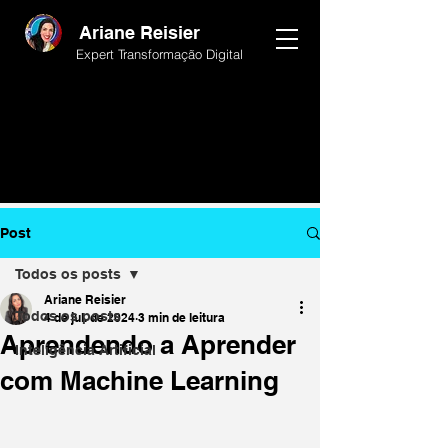
Ariane Reisier
Expert Transformação Digital
Post
Todos os posts
Ariane Reisier
Todos os posts
4 de jul. de 2024
3 min de leitura
Aprendendo a Aprender
Inteligência Artificial
com Machine Learning