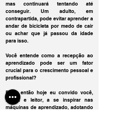
mas continuará tentando até 
conseguir. Um adulto, em 
contrapartida, pode evitar aprender a 
andar de bicicleta por medo de cair 
ou achar que já passou da idade 
para isso.
Você entende como a recepção ao 
aprendizado pode ser um fator 
crucial para o crescimento pessoal e 
profissional?
Bom, então hoje eu convido você, 
leitora e leitor, a se inspirar nas 
máquinas de aprendizado, adotando 
uma abertura ao aprendizado 
contínuo e superando as barreiras 
para podermos expandir nossos 
horizontes para o que está por vir. 